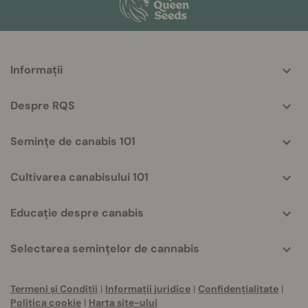
More
Informații
helpful
info
Despre RQS
Semințe de canabis 101
Cultivarea canabisului 101
Educație despre canabis
Selectarea semințelor de cannabis
Termeni și Condiții
|
Informații juridice
|
Confidențialitate
|
Politica cookie
|
Harta site-ului