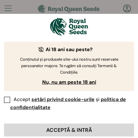
Întrebări?
Răspunsuri!
Ai 18 ani sau peste?
Bine ați venit la Royal Queen Seeds Help Center
Conținutul și produsele site-ului nostru sunt rezervate
persoanelor majore. Te rugăm să consulți Termenii &
Condițiile.
Nu, nu am peste 18 ani
Accept
setări privind cookie-urile
și
politica de
Help Center
>
Produse și
Back
Cultivare
>
Semințe de THC
>
confidențialitate
Care sunt beneficiile cultivării
ACCEPTĂ & INTRĂ
semințelor THC?