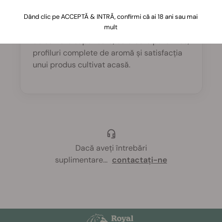
Cultivarea semințelor THC permite
Dând clic pe ACCEPTĂ & INTRĂ, confirmi că ai 18 ani sau mai
mult
utilizatorilor să cultive plante de canabis
de calitate superioară, cu efecte puternice,
profiluri complete de aromă și satisfacția
unui produs cultivat acasă.
Dacă aveți întrebări
suplimentare
...
contactați-ne