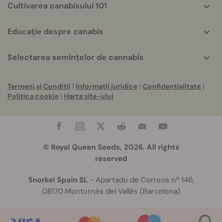
Cultivarea canabisului 101
Educație despre canabis
Selectarea semințelor de cannabis
Termeni și Condiții
|
Informații juridice
|
Confidențialitate
|
Politica cookie
|
Harta site-ului
© Royal Queen Seeds, 2026. All rights
reserved
Snorkel Spain SL
- Apartado de Correos nº 146,
08170 Montornès del Vallès (Barcelona)