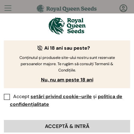
Întrebări?
Răspunsuri!
Ai 18 ani sau peste?
Bine ați venit la Royal Queen Seeds Help Center
Conținutul și produsele site-ului nostru sunt rezervate
persoanelor majore. Te rugăm să consulți Termenii &
Condițiile.
Nu, nu am peste 18 ani
Accept
setări privind cookie-urile
și
politica de
Help Center
>
Reduceri
>
Back
confidențialitate
Există o dată de expirare pe
ACCEPTĂ & INTRĂ
codul meu de reducere?