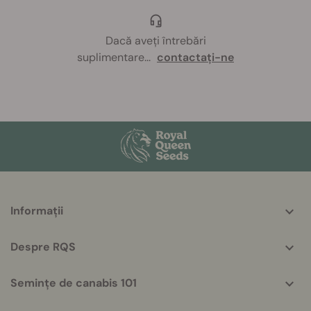
Dacă aveți întrebări
suplimentare
...
contactați-ne
More
Informații
helpful
info
Despre RQS
Semințe de canabis 101