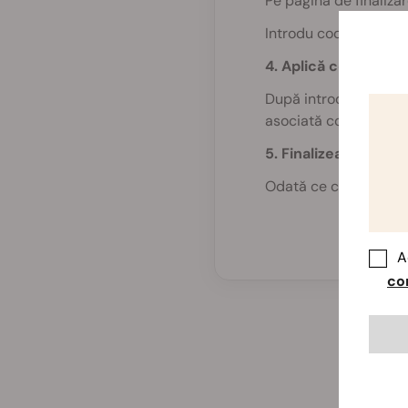
Pe pagina de finaliza
Introdu codul exact a
4. Aplică codul
După introducerea cod
asociată codului se va 
5. Finalizează achiziț
Odată ce codul este a
A
co