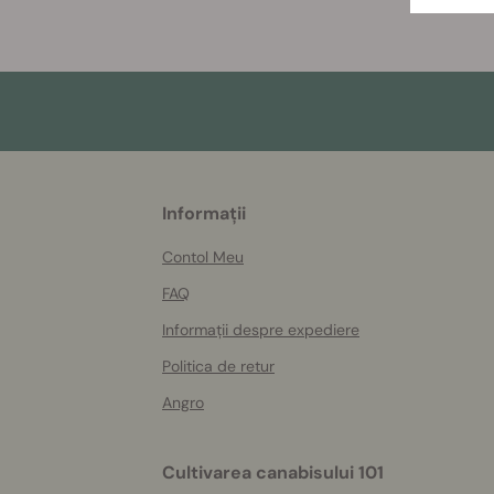
More
Informații
helpful
info
Contol Meu
FAQ
Informații despre expediere
Politica de retur
Angro
Cultivarea canabisului 101