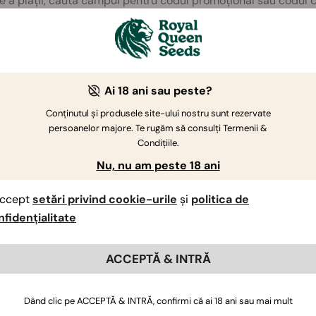
re a plății, caută câmpul pentru codul promoțional sau codul ca
șa cum apare el pe cardul răzuibil.
ului, dă clic pe „Aplică” pentru a-ți valorifica reducerea. R
Ai 18 ani sau peste?
reflecta în totalul achiziției.
Conținutul și produsele site-ului nostru sunt rezervate
ia
persoanelor majore. Te rugăm să consulți Termenii &
Condițiile.
plicat cu succes, continuă să finalizezi comanda ca de obicei
Nu, nu am peste 18 ani
ccept
setări privind cookie-urile
și
politica de
nfidențialitate
ACCEPTĂ & INTRĂ
Dacă aveți întrebări suplimentare
,
contactați-ne
Dând clic pe ACCEPTĂ & INTRĂ, confirmi că ai 18 ani sau mai mult