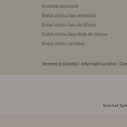
Încolțirea semințelor
Sfaturi pentru faza vegetativă
Sfaturi pentru faza de înflorire
Sfaturi pentru faza târzie de înflorire
Sfaturi pentru recoltare
Termeni și Condiții
|
Informații juridice
|
Con
Snorkel Spa