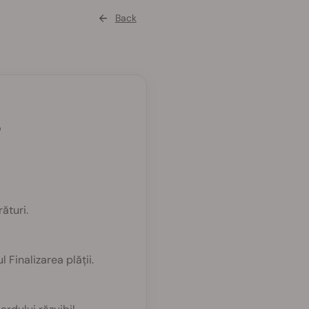
Back
?
ături.
Finalizarea plății.