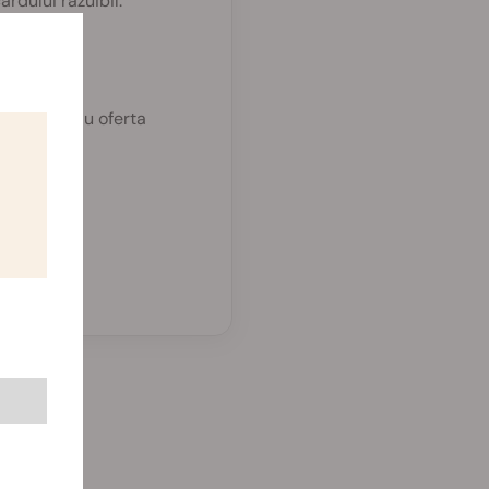
rdului răzuibil.
educerea sau oferta
.