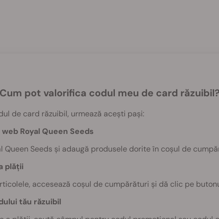
Cum pot valorifica codul meu de card răzuibil
dul de card răzuibil, urmează acești pași:
ul web Royal Queen Seeds
al Queen Seeds și adaugă produsele dorite în coșul de cumpăr
a plății
ticolele, accesează coșul de cumpărături și dă clic pe butonul 
ului tău răzuibil