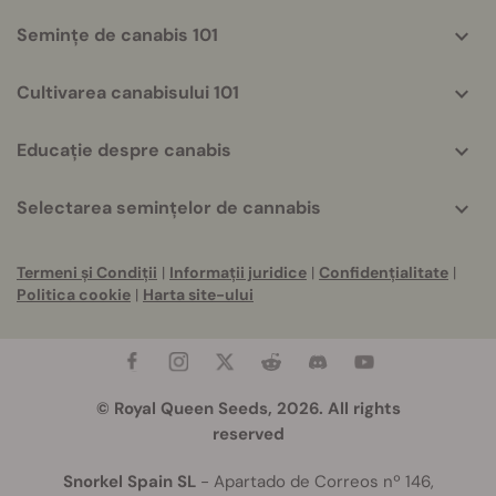
Semințe de canabis 101
Cultivarea canabisului 101
Educație despre canabis
Selectarea semințelor de cannabis
Termeni și Condiții
|
Informații juridice
|
Confidențialitate
|
Politica cookie
|
Harta site-ului
© Royal Queen Seeds, 2026. All rights
reserved
Snorkel Spain SL
- Apartado de Correos nº 146,