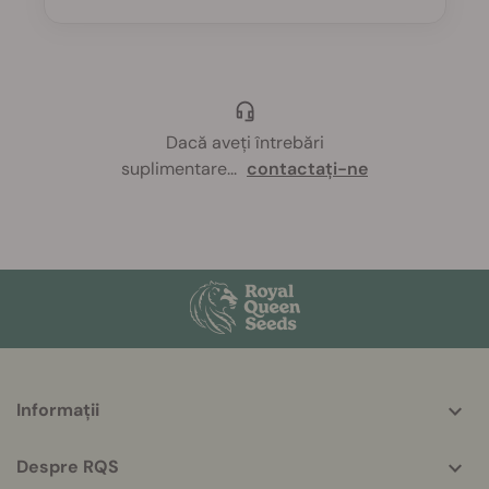
Dacă aveți întrebări
suplimentare
...
contactați-ne
More
Informații
helpful
info
Despre RQS