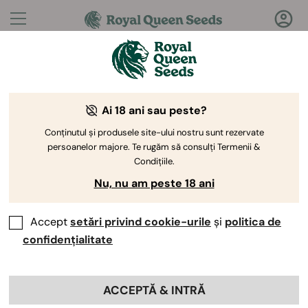
Întrebări?
Răspunsuri!
Ai 18 ani sau peste?
Bine ați venit la Royal Queen Seeds Help Center
Conținutul și produsele site-ului nostru sunt rezervate
persoanelor majore. Te rugăm să consulți Termenii &
Condițiile.
Nu, nu am peste 18 ani
Accept
setări privind cookie-urile
și
politica de
Help Center
>
Back
confidențialitate
Pot primi un voucher de
ACCEPTĂ & INTRĂ
reducere?