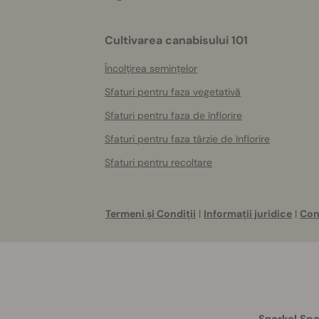
Cultivarea canabisului 101
Încolțirea semințelor
Sfaturi pentru faza vegetativă
Sfaturi pentru faza de înflorire
Sfaturi pentru faza târzie de înflorire
Sfaturi pentru recoltare
Termeni și Condiții
|
Informații juridice
|
Con