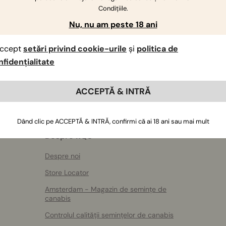
Dacă aveți întrebări suplimentare
,
contactați-ne
Condițiile.
Nu, nu am peste 18 ani
ccept
setări privind cookie-urile
și
politica de
nfidențialitate
ACCEPTĂ & INTRĂ
Dând clic pe ACCEPTĂ & INTRĂ, confirmi că ai 18 ani sau mai mult
Despre RQS
Despre noi
Store Locator
Amsterdam - Magazin de semințe de
canabis
Controlul calității semințelor de canabis