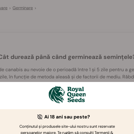
vare
Germinare
>
>
Cât durează până când germinează semințele
de canabis au nevoie de o perioadă între 1 și 5 zile pentru a g
zile, în funcție de metoda aleasă și de factorii de mediu. Răbd
țe necesită puțin mai mult timp pentru a începe să crească.
Ai 18 ani sau peste?
Conținutul și produsele site-ului nostru sunt rezervate
persoanelor majore. Te rugăm să consulți Termenii &