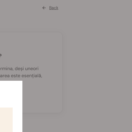
Back
?
ermina, deși uneori
area este esențială,