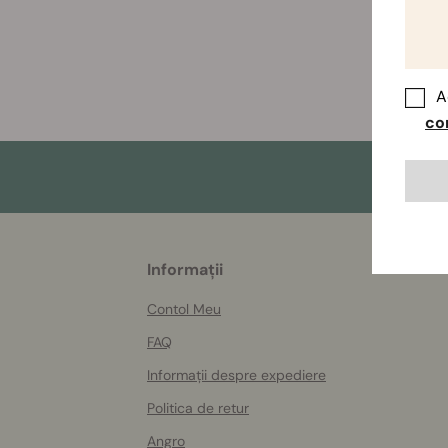
A
co
More
Informații
helpful
info
Contol Meu
FAQ
Informații despre expediere
Politica de retur
Angro