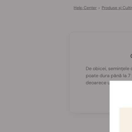
Help Center
Produse și Culti
>
De obicei, semințele 
poate dura până la 7 
deoarece unele semin