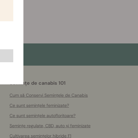
Semințe de canabis 101
Cum să Conservi Semințele de Canabis
Ce sunt semințele feminizate?
Ce sunt semințele autofloritoare?
Semințe regulate, CBD, auto și feminizate
Cultivarea semințelor hibride F1