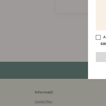
A
co
More
Informații
helpful
info
Contol Meu