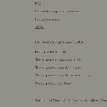
FAQ
Informații despre expediere
Politica de retur
Angro
Cultivarea canabisului 101
Încolțirea semințelor
Sfaturi pentru faza vegetativă
Sfaturi pentru faza de înflorire
Sfaturi pentru faza târzie de înflorire
Sfaturi pentru recoltare
Termeni și Condiții
|
Informații juridice
|
Con