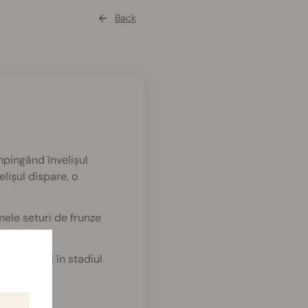
Back
mpingând învelișul
elișul dispare, o
ele seturi de frunze
at oficial în stadiul