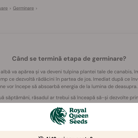
vare
Germinare
>
>
Când se termină etapa de germinare?
albă va apărea și va deveni tulpina plantei tale de canabis, î
timp ce dezvoltă rădăcini în partea de jos. Imediat după ce înv
ne vor începe să absoarbă energia de la lumina de deasupra.
 săptămâni, răsadul ar trebui să înceapă să-și dezvolte prim
 general 5-7 degete.
runze adevărate, planta nu mai este considerată răsad și a intr
cepe să crească mai viguros.