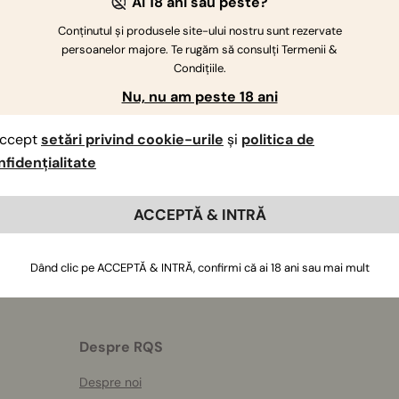
Ai 18 ani sau peste?
Conținutul și produsele site-ului nostru sunt rezervate
persoanelor majore. Te rugăm să consulți Termenii &
Condițiile.
Nu, nu am peste 18 ani
Dacă aveți întrebări suplimentare
,
contactați-ne
ccept
setări privind cookie-urile
și
politica de
nfidențialitate
ACCEPTĂ & INTRĂ
Dând clic pe ACCEPTĂ & INTRĂ, confirmi că ai 18 ani sau mai mult
Despre RQS
Despre noi