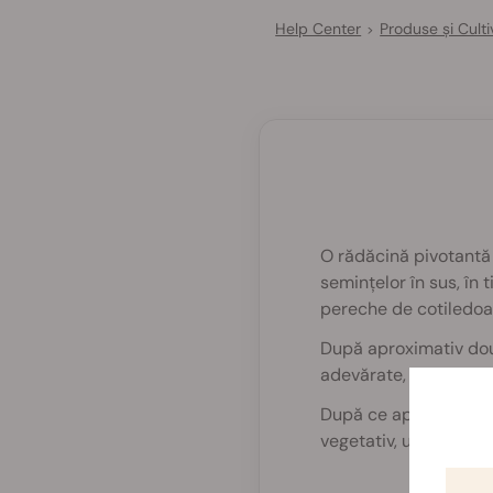
Help Center
Produse și Culti
>
O rădăcină pivotantă 
semințelor în sus, în 
pereche de cotiledoa
După aproximativ două
adevărate, care au în
După ce apar aceste f
vegetativ, unde va în