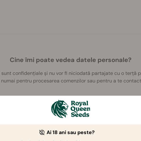
Cine îmi poate vedea datele personale?
sunt confidențiale și nu vor fi niciodată partajate cu o terță 
e numai pentru procesarea comenzilor sau pentru a te contact
ergi contul, te rugăm să folosești formularul de contact de mai
ă de servicii clienți. Ai grijă ca mai întâi să te conectezi la 
Ai 18 ani sau peste?