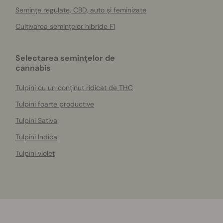
Semințe regulate, CBD, auto și feminizate
Cultivarea semințelor hibride F1
Selectarea semințelor de
cannabis
Tulpini cu un conținut ridicat de THC
Tulpini foarte productive
Tulpini Sativa
Tulpini Indica
Tulpini violet