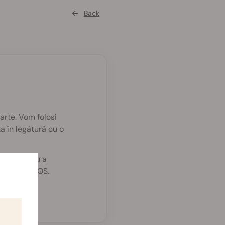
Back
parte. Vom folosi
a în legătură cu o
 jos pentru a
contul tău RQS.