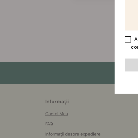
A
co
More
Informații
helpful
info
Contol Meu
FAQ
Informații despre expediere