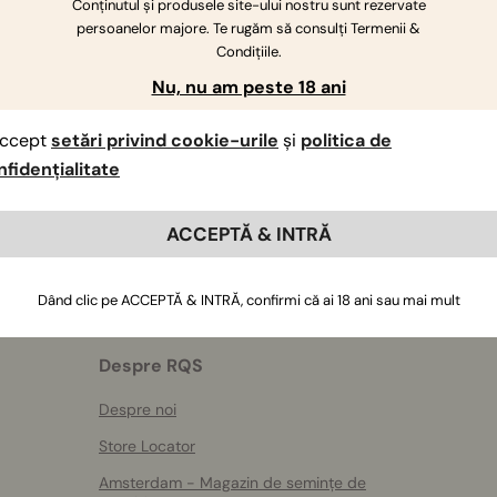
Conținutul și produsele site-ului nostru sunt rezervate
persoanelor majore. Te rugăm să consulți Termenii &
Condițiile.
Dacă aveți întrebări suplimentare
,
contactați-ne
Nu, nu am peste 18 ani
ccept
setări privind cookie-urile
și
politica de
nfidențialitate
ACCEPTĂ & INTRĂ
Dând clic pe ACCEPTĂ & INTRĂ, confirmi că ai 18 ani sau mai mult
Despre RQS
Despre noi
Store Locator
Amsterdam - Magazin de semințe de