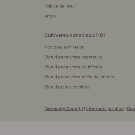
Politica de retur
Angro
Cultivarea canabisului 101
Încolțirea semințelor
Sfaturi pentru faza vegetativă
Sfaturi pentru faza de înflorire
Sfaturi pentru faza târzie de înflorire
Sfaturi pentru recoltare
Termeni și Condiții
|
Informații juridice
|
Con