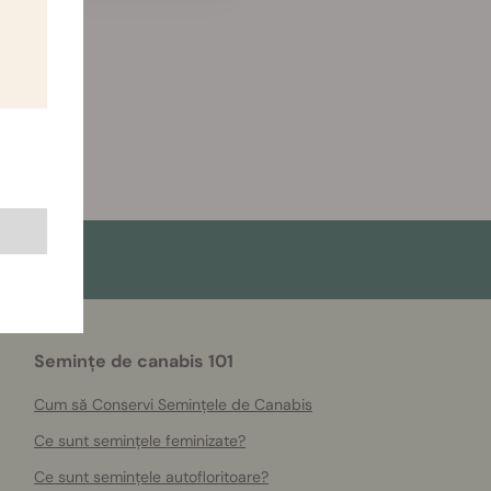
Semințe de canabis 101
Cum să Conservi Semințele de Canabis
Ce sunt semințele feminizate?
Ce sunt semințele autofloritoare?