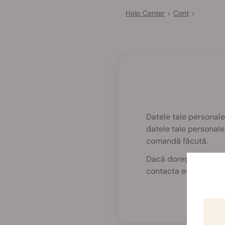
Help Center
Cont
>
>
Datele tale personale 
datele tale personal
comandă făcută.
Dacă dorești să-ți șt
contacta echipa noastr