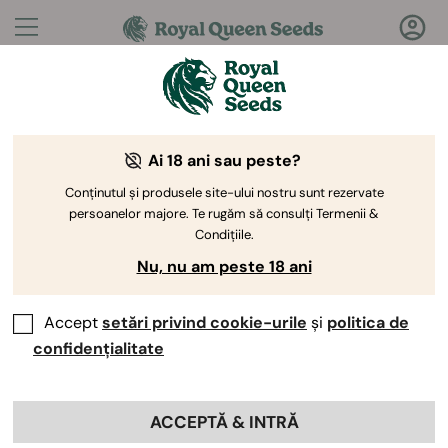
Întrebări?
Răspunsuri!
Ai 18 ani sau peste?
Bine ați venit la Royal Queen Seeds Help Center
Conținutul și produsele site-ului nostru sunt rezervate
persoanelor majore. Te rugăm să consulți Termenii &
Condițiile.
Nu, nu am peste 18 ani
Accept
setări privind cookie-urile
și
politica de
Help Center
>
Colaborări
>
Back
confidențialitate
Pot promova RQS pe orice
ACCEPTĂ & INTRĂ
platformă?