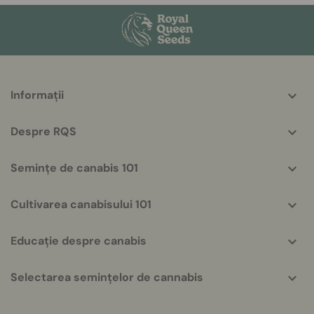
More
Informații
helpful
info
Despre RQS
Semințe de canabis 101
Cultivarea canabisului 101
Educație despre canabis
Selectarea semințelor de cannabis