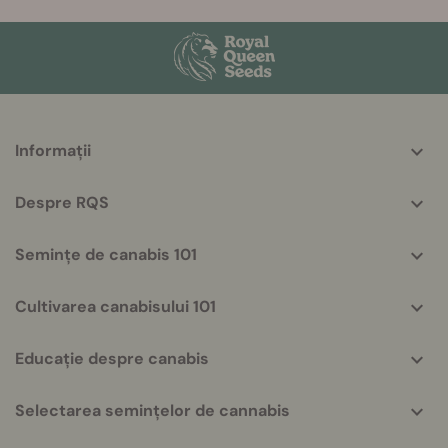
More
Informații
helpful
info
Despre RQS
Semințe de canabis 101
Cultivarea canabisului 101
Educație despre canabis
Selectarea semințelor de cannabis