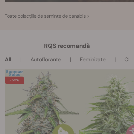
Toate colecțiile de semințe de canabis
RQS recomandă
All
Autoflorante
Feminizate
CB
-50%