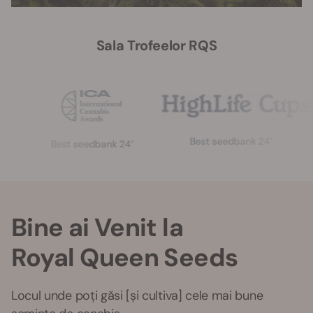
Sala Trofeelor RQS
Best seedbank 24’
G
Best seedbank 24’
Bine ai Venit la
Royal Queen Seeds
Locul unde poți găsi [și cultiva] cele mai bune