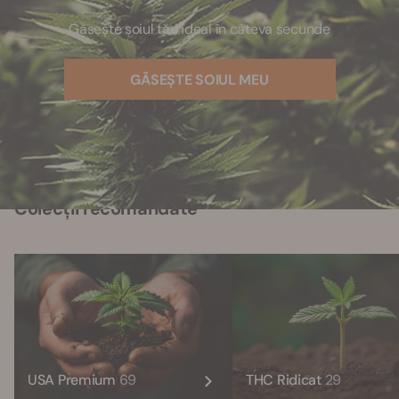
Găsește soiul tău ideal în câteva secunde
GĂSEȘTE SOIUL MEU
Colecții recomandate
USA Premium
69
THC Ridicat
29