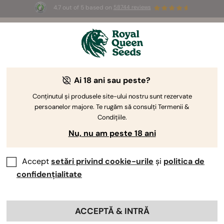
4.7 out of 5 based on
58744 reviews
Bine
ai
venit
Ai 18 ani sau peste?
la
Semințe de Canabis
Royal
Conținutul și produsele site-ului nostru sunt rezervate
persoanelor majore. Te rugăm să consulți Termenii &
Queen
Premium
Condițiile.
Seeds.
Nu, nu am peste 18 ani
Descoperă selecția noastră atent aleasă de semințe Autoflower,
Feminizate, CBD și Hibrizi F1, cultivate organic și cu germinare optimă.
Accept
setări privind cookie-urile
și
politica de
confidențialitate
RĂSFOIEȘTE CATALOGUL
ACCEPTĂ & INTRĂ