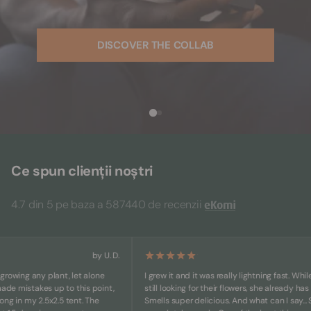
DISCOVER THE COLLAB
Ce spun clienții noștri
4.7 din 5 pe baza a 587440 de recenzii
by U. D.
ing any plant, let alone
I grew it and it was really lightning fast. While oth
mistakes up to this point,
still looking for their flowers, she already has big 
in my 2.5x2.5 tent. The
Smells super delicious. And what can I say... She's 